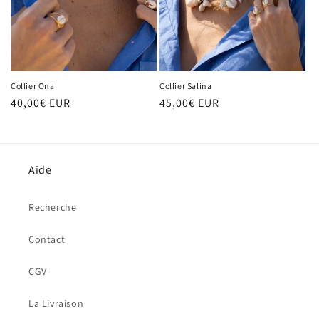
o
n
:
Collier Salina
Collier Ona
Prix
45,00€ EUR
Prix
40,00€ EUR
habituel
habituel
Aide
Recherche
Contact
CGV
La Livraison