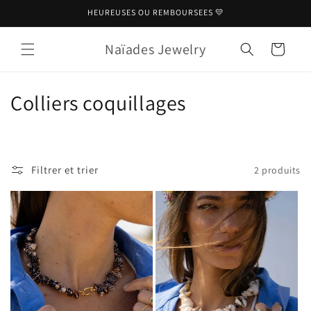
et
HEUREUSES OU REMBOURSEES 💛
passer
au
contenu
Naïades Jewelry
Panier
C
Colliers coquillages
o
l
Filtrer et trier
2 produits
l
e
c
t
i