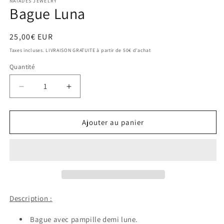
NAÏADES JEWELRY
Bague Luna
Prix
25,00€ EUR
habituel
Taxes incluses. LIVRAISON GRATUITE à partir de 50€ d'achat
Quantité
Réduire
Augmenter
la
la
quantité
quantité
de
de
Ajouter au panier
Bague
Bague
Luna
Luna
Description :
Bague avec pampille demi lune.