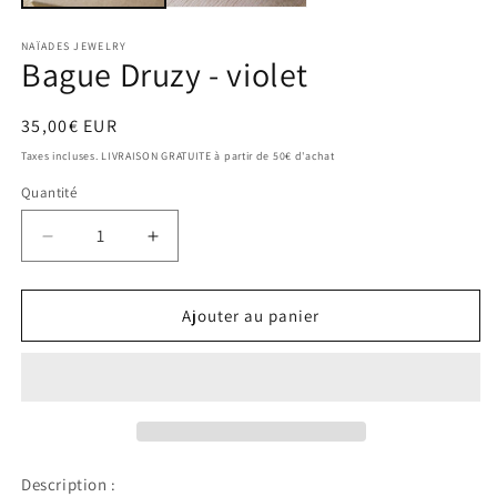
NAÏADES JEWELRY
Bague Druzy - violet
Prix
35,00€ EUR
habituel
Taxes incluses. LIVRAISON GRATUITE à partir de 50€ d'achat
Quantité
Réduire
Augmenter
la
la
quantité
quantité
de
de
Ajouter au panier
Bague
Bague
Druzy
Druzy
-
-
violet
violet
Description :