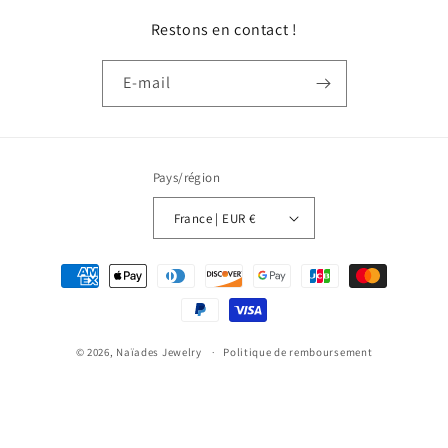
Restons en contact !
E-mail
Pays/région
France | EUR €
Moyens
de
paiement
© 2026,
Naïades Jewelry
Politique de remboursement
Politique de confidentialité
Conditions d’utilisation
Politique d’expédition
Conditions générales de vente
Mentions légales