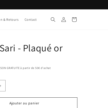
Connexion
Panier
on & Retours
Contact
Sari - Plaqué or
AISON GRATUITE à partir de 50€ d'achat
Augmenter
la
quantité
de
Ajouter au panier