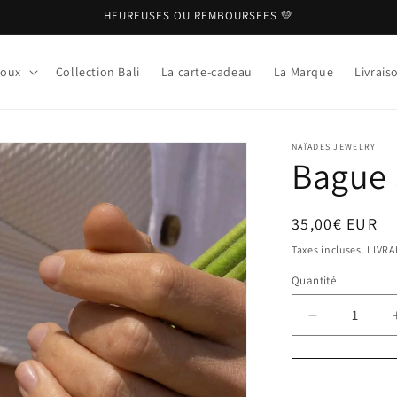
HEUREUSES OU REMBOURSEES 💛
joux
Collection Bali
La carte-cadeau
La Marque
Livrais
NAÏADES JEWELRY
Bague 
Prix
35,00€ EUR
habituel
Taxes incluses. LIVR
Quantité
Réduire
la
quantité
de