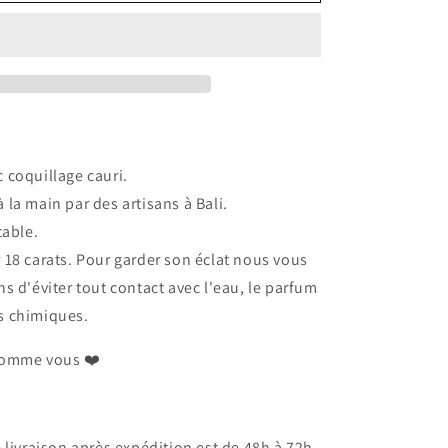
Bague
Sari
-
Plaqué
or
 coquillage cauri.
 la main par des artisans à Bali.
table.
 18 carats. Pour garder son éclat nous vous
d'éviter tout contact avec l'eau, le parfum
ts chimiques.
comme vous ❤️
e livraison après expédition est de 48h à 72h