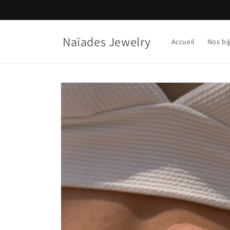
et
passer
au
contenu
Naïades Jewelry
Accueil
Nos bi
Passer aux
informations
produits