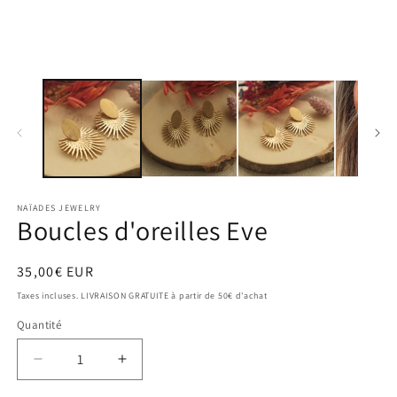
m
une
2
fenêtre
d
modale
u
f
m
NAÏADES JEWELRY
Boucles d'oreilles Eve
Prix
35,00€ EUR
habituel
Taxes incluses. LIVRAISON GRATUITE à partir de 50€ d'achat
Quantité
Réduire
Augmenter
la
la