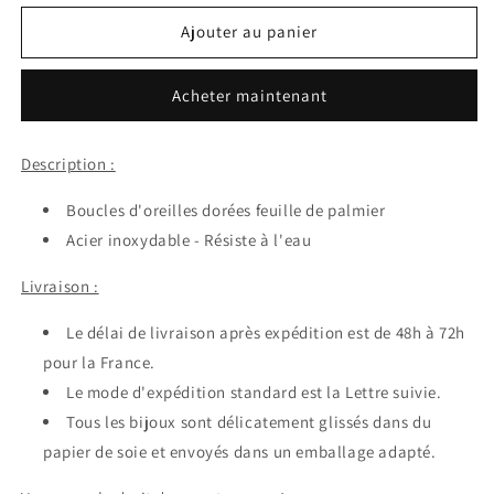
quantité
quantité
de
de
Ajouter au panier
Boucles
Boucles
d&#39;oreilles
d&#39;oreilles
Acheter maintenant
Eve
Eve
Description :
Boucles d'oreilles dorées feuille de palmier
Acier inoxydable - Résiste à l'eau
Livraison :
Le délai de livraison après expédition est de 48h à 72h
pour la France.
Le mode d'expédition standard est la Lettre suivie.
Tous les bijoux sont délicatement glissés dans du
papier de soie et envoyés dans un emballage adapté.