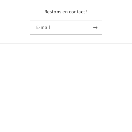
Restons en contact !
E-mail
Pays/région
France | EUR €
Moyens
de
paiement
© 2026,
Naïades Jewelry
Politique de remboursement
Politique de confidentialité
Conditions d’utilisation
Politique d’expédition
Conditions générales de vente