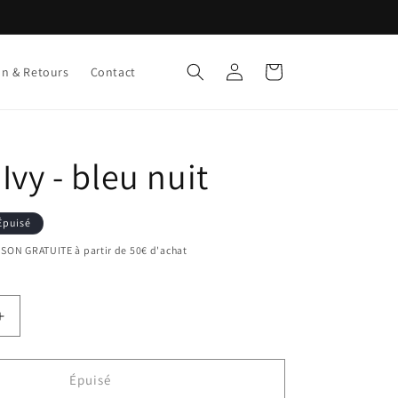
Connexion
Panier
on & Retours
Contact
 Ivy - bleu nuit
Épuisé
AISON GRATUITE à partir de 50€ d'achat
Augmenter
la
quantité
de
Épuisé