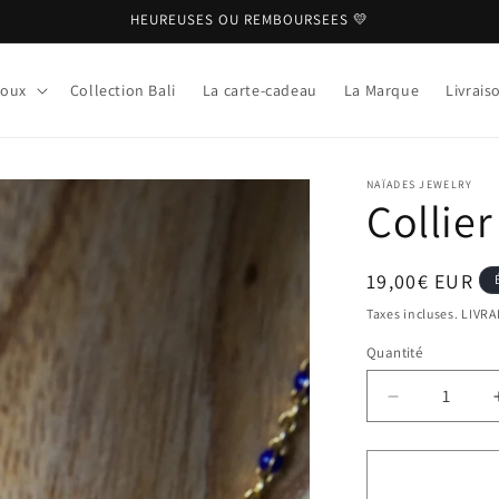
HEUREUSES OU REMBOURSEES 💛
joux
Collection Bali
La carte-cadeau
La Marque
Livrais
NAÏADES JEWELRY
Collier
Prix
19,00€ EUR
habituel
Taxes incluses. LIVR
Quantité
Réduire
la
quantité
de