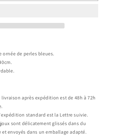
Collier
Ivy
-
bleu
nuit
e ornée de perles bleues.
40cm.
ydable.
e livraison après expédition est de 48h à 72h
e.
expédition standard est la Lettre suivie.
ijoux sont délicatement glissés dans du
e et envoyés dans un emballage adapté.