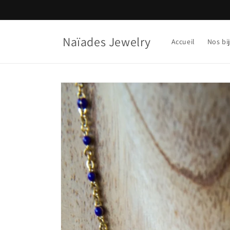
et
passer
au
contenu
Naïades Jewelry
Accueil
Nos bi
Passer aux
informations
produits