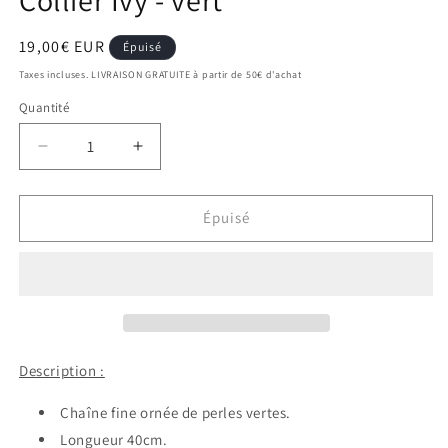
Prix
19,00€ EUR
Épuisé
habituel
Taxes incluses. LIVRAISON GRATUITE à partir de 50€ d'achat
Quantité
Réduire
Augmenter
la
la
quantité
quantité
de
de
Épuisé
Collier
Collier
Ivy
Ivy
-
-
vert
vert
Description :
Chaîne fine ornée de perles vertes.
Longueur 40cm.